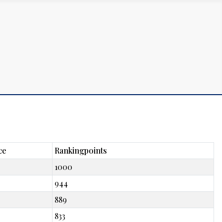
ce
Rankingpoints
1000
944
889
833