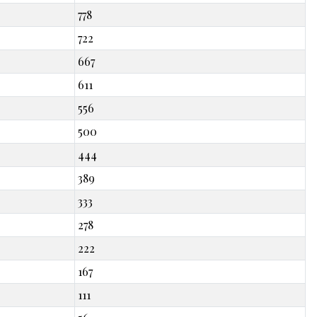
778
722
667
611
556
500
444
389
333
278
222
167
111