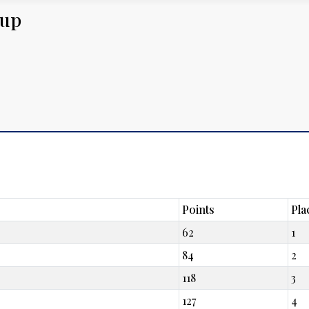
Cup
Points
Pla
62
1
84
2
118
3
127
4