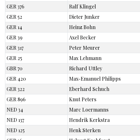
GER 376
Ralf Klingel
GER 52
Dieter Junker
GER 14
Heinz Bohn
GER 39
Axel Becker
GER 317
Peter Meurer
GER 25
Max Lehmann
GBR 70
Richard Uttley
GER 420
Max-Emanuel Philipps
GER 322
Eberhard Schuch
GER 896
Knut Peters
NED 34
Marc Loermanns
NED 137
Hendrik Kerkstra
NED 125
Henk Sterken