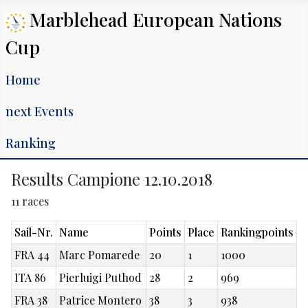
Marblehead European Nations
Cup
Home
next Events
Ranking
Results Campione 12.10.2018
11 races
Sail-Nr.
Name
Points
Place
Rankingpoints
FRA 44
Marc Pomarede
20
1
1000
ITA 86
Pierluigi Puthod
28
2
969
FRA 38
Patrice Montero
38
3
938