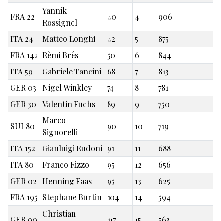
Yannik
FRA 22
40
4
906
Rossignol
ITA 24
Matteo Longhi
42
5
875
FRA 142
Rèmi Brês
50
6
844
ITA 59
Gabriele Tancini
68
7
813
GER 03
Nigel Winkley
74
8
781
GER 30
Valentin Fuchs
89
9
750
Marco
SUI 80
90
10
719
Signorelli
ITA 152
Gianluigi Rudoni
91
11
688
ITA 80
Franco Rizzo
95
12
656
GER 02
Henning Faas
95
13
625
FRA 195
Stephane Burtin
104
14
594
Christian
GER 90
117
15
563