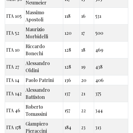
Neumeier
Massimo
ITA 105
118
16
531
Apostoli
Maurizio
ITA 52
120
17
500
Morbidelli
Riccardo
ITA 10
128
18
469
Bonechi
Alessandro
ITA 27
128
19
438
Oldini
ITA 14
Paolo Patrini
136
20
406
Alessandro
ITA 142
137
21
375
Battiston
Roberto
ITA 46
157
22
344
Tomassini
Giampiero
ITA 178
184
23
313
Pieraccini