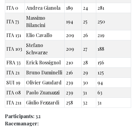
ITA 0
Andrea Gianola
189
24
281
Massimo
ITA 73
194
25
250
Bilancini
ITA 131
Elio Cavallo
209
26
219
Stefano
ITA 103
209
27
188
Schwarze
FRA 33
Erick Rossignol
210
28
156
ITA 21
Bruno Daminelli
216
29
125
SUI 19
Olivier Gaudard
239
30
94
ITA 08
Paolo Zuanazzi
239
31
63
ITA 211
Giulio Fezzardi
258
32
31
Participants: 32
Racemanager: