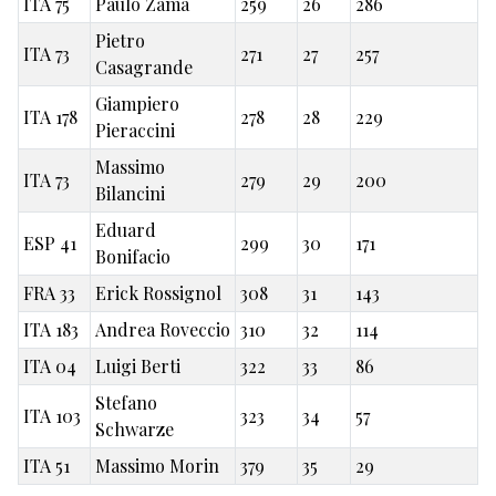
ITA 75
Paulo Zama
259
26
286
Pietro
ITA 73
271
27
257
Casagrande
Giampiero
ITA 178
278
28
229
Pieraccini
Massimo
ITA 73
279
29
200
Bilancini
Eduard
ESP 41
299
30
171
Bonifacio
FRA 33
Erick Rossignol
308
31
143
ITA 183
Andrea Roveccio
310
32
114
ITA 04
Luigi Berti
322
33
86
Stefano
ITA 103
323
34
57
Schwarze
ITA 51
Massimo Morin
379
35
29