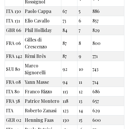
Rossignol
ITA 130
Paolo Cappa
67
5
886
ITA 131
Elio Cavallo
73
6
857
GBR 66
Phil Holliday
84
7
829
Gilles di
FRA 06
87
8
800
Crescenzo
FRA 142
Rèmi Brês
87
9
771
Marco
SUI 80
92
10
743
Signorelli
FRA 08
Yann Masse
94
11
714
ITA 80
Franco Rizzo
113
12
686
FRA 38
Patrice Montero
118
13
657
ITA
Roberto Zanasi
123
14
629
GER 02
Henning Faas
130
15
600