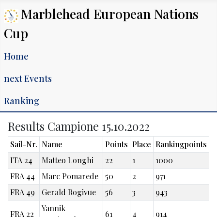
Marblehead European Nations
Cup
Home
next Events
Ranking
Results Campione 15.10.2022
Sail-Nr.
Name
Points
Place
Rankingpoints
ITA 24
Matteo Longhi
22
1
1000
FRA 44
Marc Pomarede
50
2
971
FRA 49
Gerald Rogivue
56
3
943
Yannik
FRA 22
61
4
914