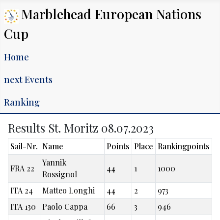
Marblehead European Nations
Cup
Home
next Events
Ranking
Results St. Moritz 08.07.2023
Sail-Nr.
Name
Points
Place
Rankingpoints
Yannik
FRA 22
44
1
1000
Rossignol
ITA 24
Matteo Longhi
44
2
973
ITA 130
Paolo Cappa
66
3
946