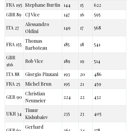
FRA 195
Stephane Burtin
144
15
622
GBR 89
CJ Vice
147
16
595
Alessandro
ITA 27
149
17
568
Oldini
Thomas
FRA 155
185
18
541
Barboteau
GBR
Rob Vice
189
19
514
166
ITA 88
Giorgio Pinzani
193
20
486
FRA 25
Michel Brun
195
21
459
Christian
GER 90
224
22
432
Neumeier
Timur
UKR 34
235
23
405
Kishubaiev
Gerhard
GER 61
263
24
378