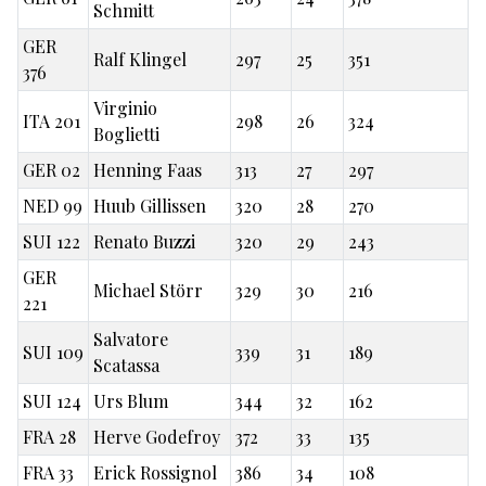
Schmitt
GER
Ralf Klingel
297
25
351
376
Virginio
ITA 201
298
26
324
Boglietti
GER 02
Henning Faas
313
27
297
NED 99
Huub Gillissen
320
28
270
SUI 122
Renato Buzzi
320
29
243
GER
Michael Störr
329
30
216
221
Salvatore
SUI 109
339
31
189
Scatassa
SUI 124
Urs Blum
344
32
162
FRA 28
Herve Godefroy
372
33
135
FRA 33
Erick Rossignol
386
34
108