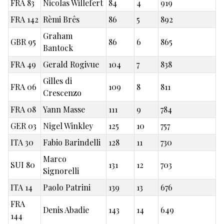
FRA 83
Nicolas Willefert
84
4
919
FRA 142
Rèmi Brês
86
5
892
Graham
GBR 95
86
6
865
Bantock
FRA 49
Gerald Rogivue
104
7
838
Gilles di
FRA 06
109
8
811
Crescenzo
FRA 08
Yann Masse
111
9
784
GER 03
Nigel Winkley
125
10
757
ITA 30
Fabio Barindelli
128
11
730
Marco
SUI 80
131
12
703
Signorelli
ITA 14
Paolo Patrini
139
13
676
FRA
Denis Abadie
143
14
649
144