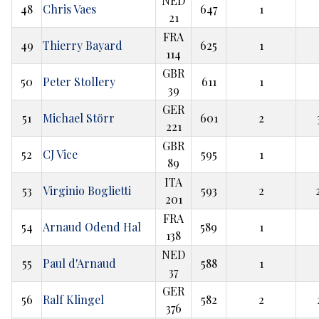
NED
48
Chris Vaes
647
1
21
FRA
49
Thierry Bayard
625
1
114
GBR
50
Peter Stollery
611
1
39
GER
51
Michael Störr
601
2
221
GBR
52
CJ Vice
595
1
89
ITA
53
Virginio Boglietti
593
2
201
FRA
54
Arnaud Odend Hal
589
1
138
NED
55
Paul d'Arnaud
588
1
37
GER
56
Ralf Klingel
582
2
376