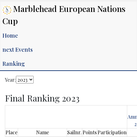
Marblehead European Nations
Cup
Home
next Events
Ranking
Year:
Final Ranking 2023
Amm
2
Place
Name
Sailnr.
Points
Participation