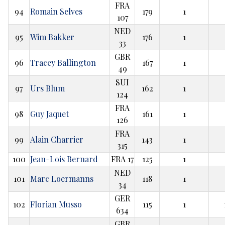
FRA
94
Romain Selves
179
1
107
NED
95
Wim Bakker
176
1
33
GBR
96
Tracey Ballington
167
1
49
SUI
97
Urs Blum
162
1
124
FRA
98
Guy Jaquet
161
1
126
FRA
99
Alain Charrier
143
1
315
100
Jean-Lois Bernard
FRA 17
125
1
NED
101
Marc Loermanns
118
1
34
GER
102
Florian Musso
115
1
634
GBR