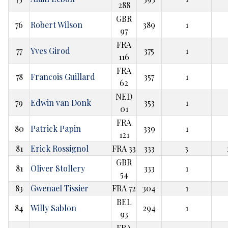
288
GBR
76
Robert Wilson
389
1
97
FRA
77
Yves Girod
375
1
116
FRA
78
Francois Guillard
357
1
62
NED
79
Edwin van Donk
353
1
01
FRA
80
Patrick Papin
339
1
121
81
Erick Rossignol
FRA 33
333
3
GBR
81
Oliver Stollery
333
1
54
83
Gwenael Tissier
FRA 72
304
1
BEL
84
Willy Sablon
294
1
93
FRA