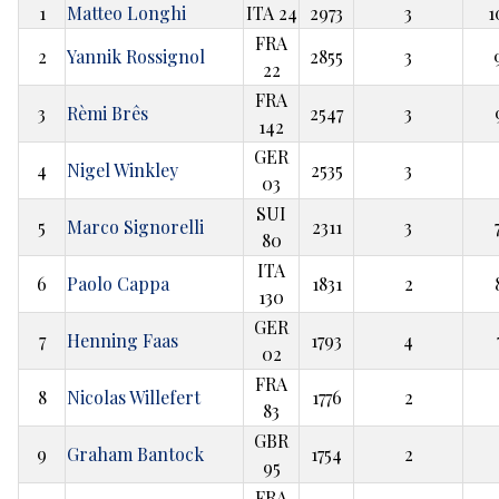
1
Matteo Longhi
ITA 24
2973
3
1
FRA
2
Yannik Rossignol
2855
3
22
FRA
3
Rèmi Brês
2547
3
142
GER
4
Nigel Winkley
2535
3
03
SUI
5
Marco Signorelli
2311
3
80
ITA
6
Paolo Cappa
1831
2
130
GER
7
Henning Faas
1793
4
02
FRA
8
Nicolas Willefert
1776
2
83
GBR
9
Graham Bantock
1754
2
95
FRA