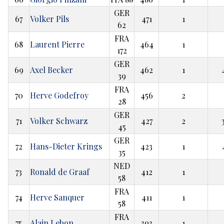
GER
67
Volker Pils
471
1
62
FRA
68
Laurent Pierre
464
1
172
GER
69
Axel Becker
462
1
39
FRA
70
Herve Godefroy
456
2
28
GER
71
Volker Schwarz
427
2
45
GER
72
Hans-Dieter Krings
423
1
35
NED
73
Ronald de Graaf
412
1
58
FRA
74
Herve Sanquer
411
1
58
FRA
75
Alain Lebon
393
1