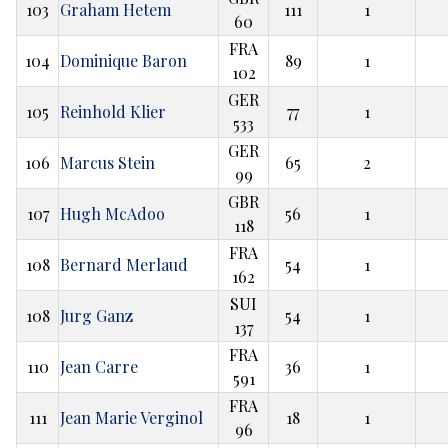
103
Graham Hetem
111
1
60
FRA
104
Dominique Baron
89
1
102
GER
105
Reinhold Klier
77
1
533
GER
106
Marcus Stein
65
2
99
GBR
107
Hugh McAdoo
56
1
118
FRA
108
Bernard Merlaud
54
1
162
SUI
108
Jurg Ganz
54
1
137
FRA
110
Jean Carre
36
1
591
FRA
111
Jean Marie Verginol
18
1
96