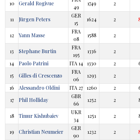
10
Gerald Rogivue
1749
2
49
GER
11
Jürgen Peters
1624
2
15
FRA
12
Yann Masse
1588
2
08
FRA
13
Stephane Burtin
1336
2
195
14
Paolo Patrini
ITA 14
1330
2
FRA
15
Gilles di Crescenzo
1293
2
06
16
Alessandro Oldini
ITA 27
1260
2
GBR
17
Phil Holliday
1252
2
66
UKR
18
Timur Kishubaiev
1251
2
34
GER
19
Christian Neumeier
1232
2
90