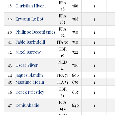
FRA
38
Christian Hivert
786
1
36
FRA
39
Erwann Le Bot
768
1
182
FRA
40
Philippe Decottignies
750
1
82
41
Fabio Barindelli
ITA 30
730
1
GBR
42
Nigel Barrow
722
1
19
NED
43
Oscar Vijver
706
1
41
44
Jaques Blandin
FRA 78
696
1
45
Massimo Morin
ITA 51
679
1
GBR
46
Derek Priestley
667
1
31
FRA
47
Denis Abadie
649
1
144