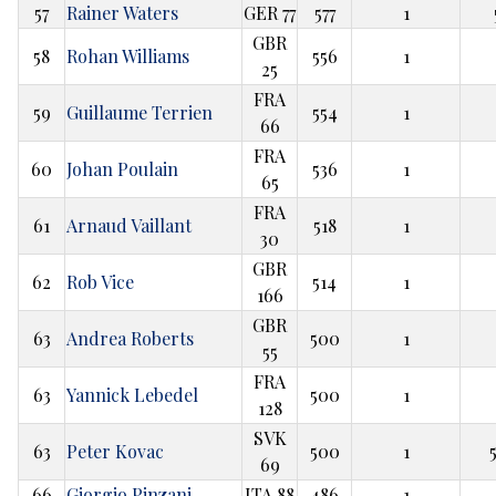
57
Rainer Waters
GER 77
577
1
GBR
58
Rohan Williams
556
1
25
FRA
59
Guillaume Terrien
554
1
66
FRA
60
Johan Poulain
536
1
65
FRA
61
Arnaud Vaillant
518
1
30
GBR
62
Rob Vice
514
1
166
GBR
63
Andrea Roberts
500
1
55
FRA
63
Yannick Lebedel
500
1
128
SVK
63
Peter Kovac
500
1
69
66
Giorgio Pinzani
ITA 88
486
1