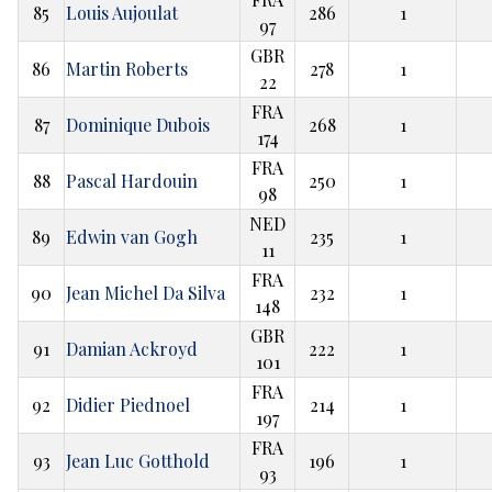
85
Louis Aujoulat
286
1
97
GBR
86
Martin Roberts
278
1
22
FRA
87
Dominique Dubois
268
1
174
FRA
88
Pascal Hardouin
250
1
98
NED
89
Edwin van Gogh
235
1
11
FRA
90
Jean Michel Da Silva
232
1
148
GBR
91
Damian Ackroyd
222
1
101
FRA
92
Didier Piednoel
214
1
197
FRA
93
Jean Luc Gotthold
196
1
93