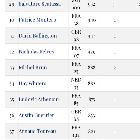
29
Salvatore Scatassa
952
3
109
FRA
30
Patrice Montero
946
1
38
GBR
31
Darin Ballington
944
1
98
FRA
32
Nicholas Selves
929
1
07
FRA
33
Michel Brun
888
2
25
NED
34
Hay Winters
882
1
33
FRA
35
Ludovic Athenour
875
1
85
GBR
36
Austin Guerrier
833
1
68
FRA
37
Arnaud Toureau
821
1
192