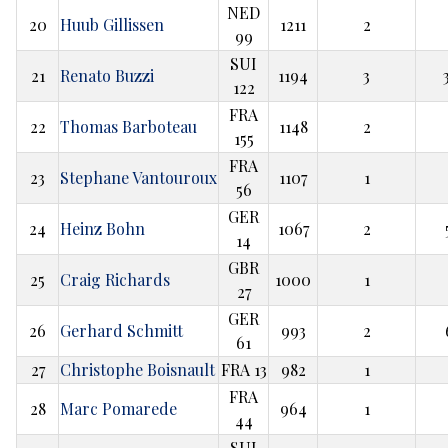
NED
20
Huub Gillissen
1211
2
99
SUI
21
Renato Buzzi
1194
3
122
FRA
22
Thomas Barboteau
1148
2
155
FRA
23
Stephane Vantouroux
1107
1
56
GER
24
Heinz Bohn
1067
2
14
GBR
25
Craig Richards
1000
1
27
GER
26
Gerhard Schmitt
993
2
61
27
Christophe Boisnault
FRA 13
982
1
FRA
28
Marc Pomarede
964
1
44
SUI